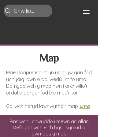
Map
Mae Llanpumsaint yn unigryw gan fod
ychydig iawn o dai wedi’u rhifo yma.
Defnyddiwch y map hwn i archwilio’r
ardal a darganfod ble mae’r tai
Gallwch hefyd lawrlwytho’r map
yma
Pinsiwch i chwyddo i mewn ac allan
Defnyddiwch eich bys i symud o
gwmpas y map